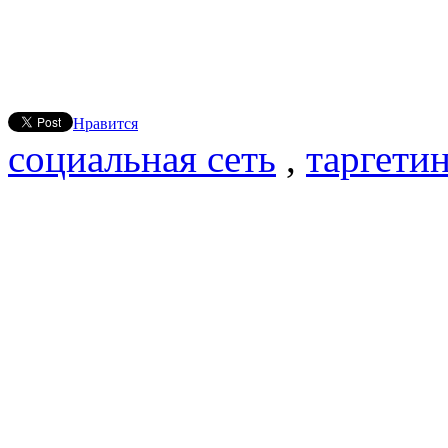
Нравится
социальная сеть
,
таргети