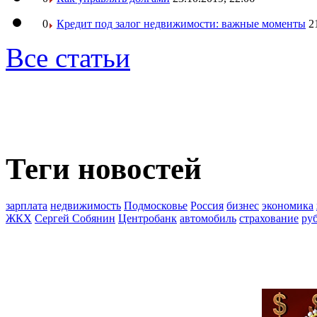
0
Кредит под залог недвижимости: важные моменты
2
Все статьи
Теги новостей
зарплата
недвижимость
Подмосковье
Россия
бизнес
экономика
ЖКХ
Сергей Собянин
Центробанк
автомобиль
страхование
ру