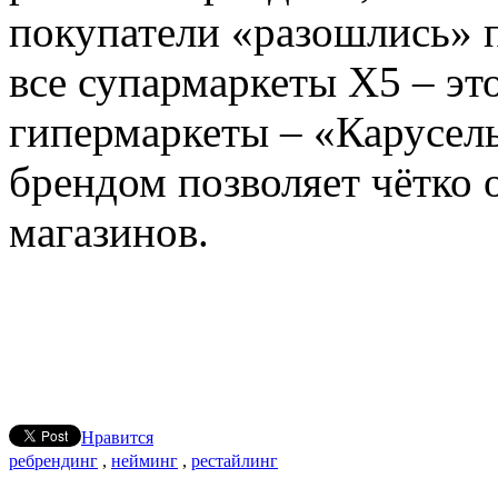
покупатели «разошлись» 
все супармаркеты Х5 – эт
гипермаркеты – «Карусель
брендом позволяет чётко 
магазинов.
Нравится
pебрендинг
,
нейминг
,
рестайлинг