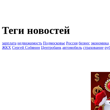
Теги новостей
зарплата
недвижимость
Подмосковье
Россия
бизнес
экономика
ЖКХ
Сергей Собянин
Центробанк
автомобиль
страхование
ру