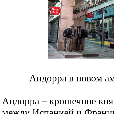
Андорра в новом ам
Андорра – крошечное кня
между Испанией и Францие