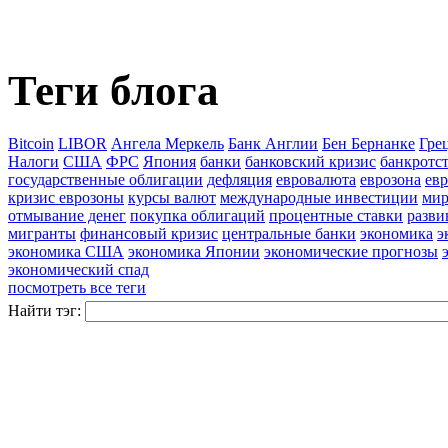
Теги блога
Bitcoin
LIBOR
Ангела Меркель
Банк Англии
Бен Бернанке
Гре
Налоги
США
ФРС
Япония
банки
банковский кризис
банкротст
государственные облигации
дефляция
евровалюта
еврозона
ев
кризис еврозоны
курсы валют
международные инвестиции
мир
отмывание денег
покупка облигаций
процентные ставки
разв
мигранты
финансовый кризис
центральные банки
экономика
э
экономика США
экономика Японии
экономические прогнозы
экономический спад
посмотреть все теги
Найти тэг: