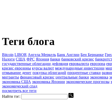
Теги блога
Bitcoin
LIBOR
Ангела Меркель
Банк Англии
Бен Бернанке
Гре
Налоги
США
ФРС
Япония
банки
банковский кризис
банкротст
государственные облигации
дефляция
евровалюта
еврозона
ев
кризис еврозоны
курсы валют
международные инвестиции
мир
отмывание денег
покупка облигаций
процентные ставки
разв
мигранты
финансовый кризис
центральные банки
экономика
э
экономика США
экономика Японии
экономические прогнозы
экономический спад
посмотреть все теги
Найти тэг: