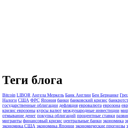
Теги блога
Bitcoin
LIBOR
Ангела Меркель
Банк Англии
Бен Бернанке
Гре
Налоги
США
ФРС
Япония
банки
банковский кризис
банкротст
государственные облигации
дефляция
евровалюта
еврозона
ев
кризис еврозоны
курсы валют
международные инвестиции
мир
отмывание денег
покупка облигаций
процентные ставки
разв
мигранты
финансовый кризис
центральные банки
экономика
э
экономика США
экономика Японии
экономические прогнозы