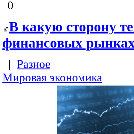
0
В какую сторону те
финансовых рынка
|
Разное
Мировая экономика