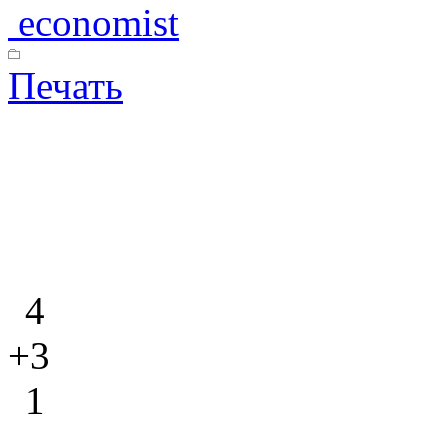
economist
Печать
4
+3
1