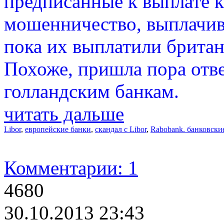
предписанные к выплате 
мошенничество, выплачив
пока их выплатили британ
Похоже, пришла пора отве
голландским банкам.
читать дальше
Libor
,
европейские банки
,
скандал с Libor
,
Rabobank. банковски
Комментарии: 1
4680
30.10.2013 23:43