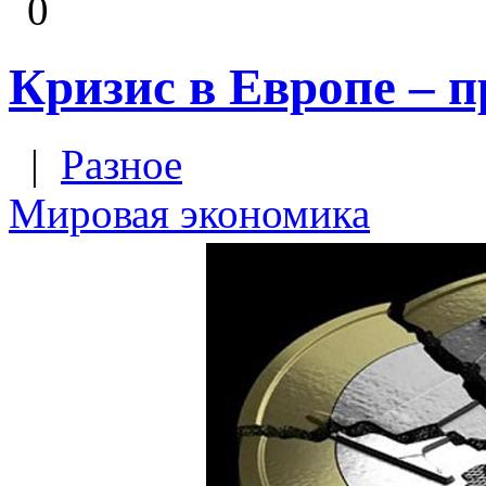
0
Кризис в Европе – п
|
Разное
Мировая экономика