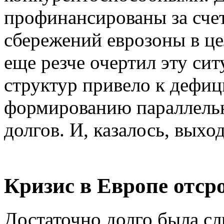
профинансированы за сче
сбережений еврозоны в це
еще резче очертил эту си
структур привело к дефиц
формированию параллельн
долгов. И, казалось, выхо
Кризис в Европе отср
Достаточно долго была с