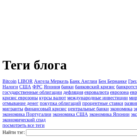
Теги блога
Bitcoin
LIBOR
Ангела Меркель
Банк Англии
Бен Бернанке
Гре
Налоги
США
ФРС
Япония
банки
банковский кризис
банкротст
государственные облигации
дефляция
евровалюта
еврозона
ев
кризис еврозоны
курсы валют
международные инвестиции
мир
отмывание денег
покупка облигаций
процентные ставки
разв
мигранты
финансовый кризис
центральные банки
экономика
э
экономика Португалии
экономика США
экономика Японии
эк
экономический спад
посмотреть все теги
Найти тэг: