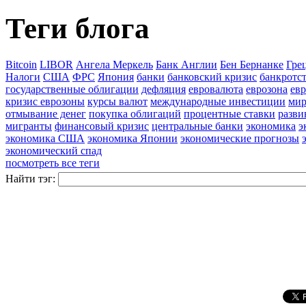
Теги блога
Bitcoin
LIBOR
Ангела Меркель
Банк Англии
Бен Бернанке
Гре
Налоги
США
ФРС
Япония
банки
банковский кризис
банкротст
государственные облигации
дефляция
евровалюта
еврозона
ев
кризис еврозоны
курсы валют
международные инвестиции
мир
отмывание денег
покупка облигаций
процентные ставки
разв
мигранты
финансовый кризис
центральные банки
экономика
э
экономика США
экономика Японии
экономические прогнозы
экономический спад
посмотреть все теги
Найти тэг: