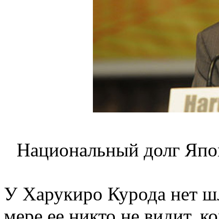
Национальный долг Япо
У Харукиро Курода нет ш
мере ее никто не видит, к