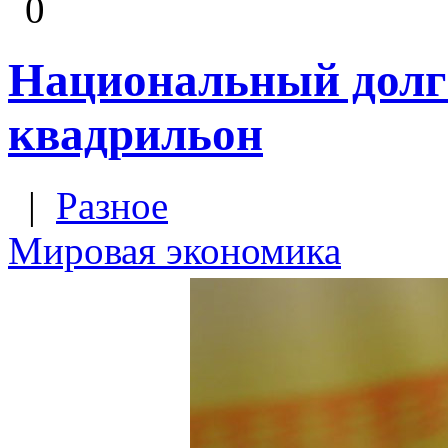
0
Национальный долг
квадрильон
|
Разное
Мировая экономика