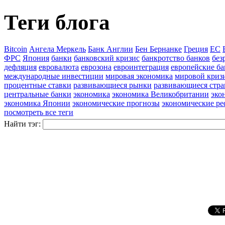
Теги блога
Bitcoin
Ангела Меркель
Банк Англии
Бен Бернанке
Греция
ЕС
ФРС
Япония
банки
банковский кризис
банкротство банков
без
дефляция
евровалюта
еврозона
евроинтеграция
европейские б
международные инвестиции
мировая экономика
мировой криз
процентные ставки
развивающиеся рынки
развивающиеся стр
центральные банки
экономика
экономика Великобритании
эко
экономика Японии
экономические прогнозы
экономические р
посмотреть все теги
Найти тэг: