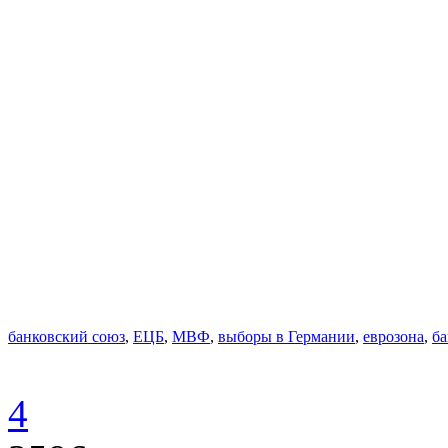
банковский союз
,
ЕЦБ
,
МВФ
,
выборы в Германии
,
еврозона
,
ба
4