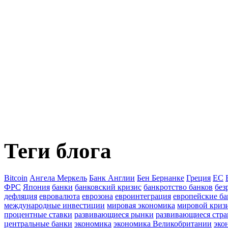
Теги блога
Bitcoin
Ангела Меркель
Банк Англии
Бен Бернанке
Греция
ЕС
ФРС
Япония
банки
банковский кризис
банкротство банков
без
дефляция
евровалюта
еврозона
евроинтеграция
европейские б
международные инвестиции
мировая экономика
мировой криз
процентные ставки
развивающиеся рынки
развивающиеся стр
центральные банки
экономика
экономика Великобритании
эко