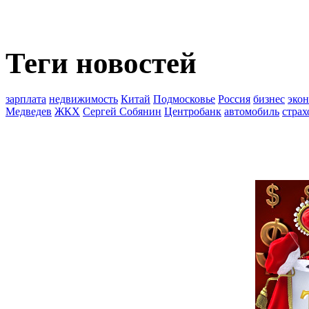
Теги новостей
зарплата
недвижимость
Китай
Подмосковье
Россия
бизнес
эко
Медведев
ЖКХ
Сергей Собянин
Центробанк
автомобиль
страх