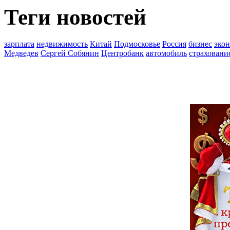
Теги новостей
зарплата
недвижимость
Китай
Подмосковье
Россия
бизнес
эко
Медведев
Сергей Собянин
Центробанк
автомобиль
страховани