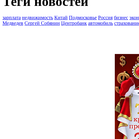
Теги новостей
зарплата
недвижимость
Китай
Подмосковье
Россия
бизнес
эко
Медведев
Сергей Собянин
Центробанк
автомобиль
страховани