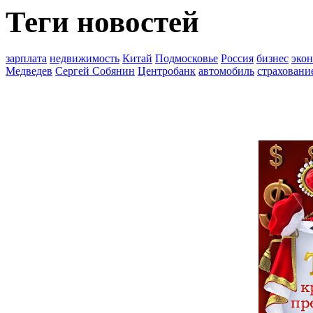
Теги новостей
зарплата
недвижимость
Китай
Подмосковье
Россия
бизнес
эко
Медведев
Сергей Собянин
Центробанк
автомобиль
страховани