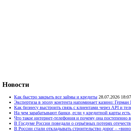
Новости
Как быстро закрыть все займы и кредиты
28.07.2026 18:0
Экспертиза в эпоху контента напоминает казино: Герман
Как бизнесу выстроить связь с клиентами через API и те
На чем зарабатывают банки, если у кредитной карты ест
Что такое интернет-телефония и почему она постепенно 
В Госдуме России поведали о серьёзных потерях отечест
В России стали откладывать строительство дорог – «вин