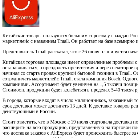
Китайские товары пользуются большим спросом у граждан Росс
маркетплейс с названием Tmall. Он работает на базе всемирно 
Представитель Tmall рассказал, что с 26 июля планируется на
Китайская торговая площадка имеет определенные проблемы с 
останавливаться, а преодолеть препятствия и через некоторое 
начиная со старта продаж крупной бытовой техники в Tmall. О
сотрудничать маркетплейс Tmall, стала компания Bosch. Одно
компаниями. Ассортимент будет увеличен на 1,5 тысячи позици
Стоимость продукции будет колебаться в пределах 5-40 тысяч р
В города, которые входят в число миллионников, заказанный то
срок доставки может достигать 13 дней. К доставке товаров р
действующими в России.
Стоит отметить, что в Москве с 19 июля стартовала доставка п
расширить на всю продукцию, представленную на торговой пло
что доставка заказов с AliExpress будет происходить быстрее 