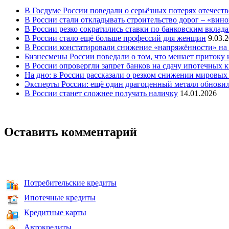
В Госдуме России поведали о серьёзных потерях отечест
В России стали откладывать строительство дорог – «вин
В России резко сократились ставки по банковским вклад
В России стало ещё больше профессий для женщин
9.03.
В России констатировали снижение «напряжённости» на 
Бизнесмены России поведали о том, что мешает притоку
В России опровергли запрет банков на сдачу ипотечных к
На дно: в России рассказали о резком снижении мировых 
Эксперты России: ещё один драгоценный металл обновил 
В России станет сложнее получать наличку
14.01.2026
Оставить комментарий
Потребительские кредиты
Ипотечные кредиты
Кредитные карты
Автокредиты