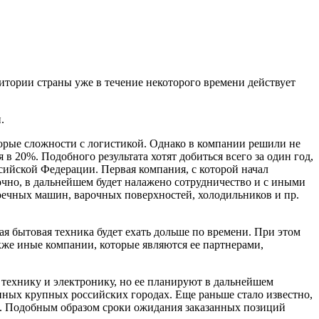
итории страны уже в течение некоторого времени действует
.
орые сложности с логистикой. Однако в компании решили не
в 20%. Подобного результата хотят добиться всего за один год,
ссийской Федерации. Первая компания, с которой начал
очно, в дальнейшем будет налажено сотрудничество и с иными
моечных машин, варочных поверхностей, холодильников и пр.
ая бытовая техника будет ехать дольше по времени. При этом
акже иные компании, которые являются ее партнерами,
ю технику и электронику, но ее планируют в дальнейшем
иных крупных российских городах. Еще раньше стало известно,
дачи. Подобным образом сроки ожидания заказанных позиций