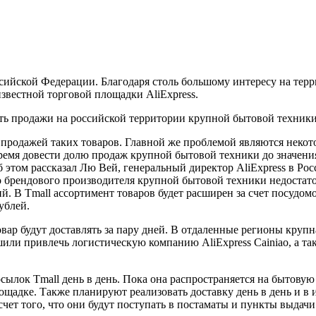
ийской Федерации. Благодаря столь большому интересу на терр
известной торговой площадки AliExpress.
чать продажи на российской территории крупной бытовой техники
продажей таких товаров. Главной же проблемой являются некот
время довести долю продаж крупной бытовой техники до значения 
б этом рассказал Лю Вей, генеральный директор AliExpress в Ро
го брендового производителя крупной бытовой техники недостат
й. В Tmall ассортимент товаров будет расширен за счет посудо
ублей.
вар будут доставлять за пару дней. В отдаленные регионы крупн
ешили привлечь логистическую компанию AliExpress Cainiao, а т
осылок Tmall день в день. Пока она распространяется на бытову
щадке. Также планируют реализовать доставку день в день и в 
за счет того, что они будут поступать в постаматы и пункты вы