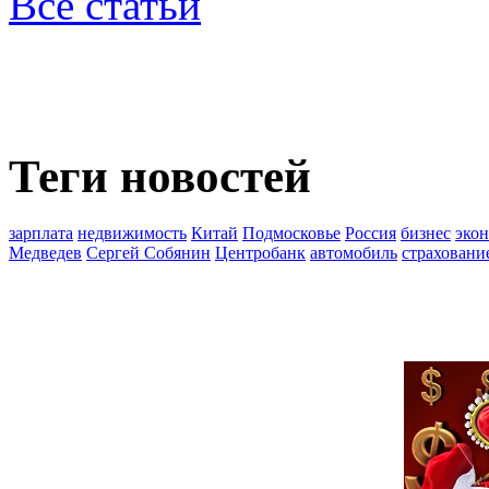
Все статьи
Теги новостей
зарплата
недвижимость
Китай
Подмосковье
Россия
бизнес
эко
Медведев
Сергей Собянин
Центробанк
автомобиль
страховани