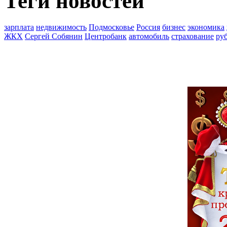
Теги новостей
зарплата
недвижимость
Подмосковье
Россия
бизнес
экономика
ЖКХ
Сергей Собянин
Центробанк
автомобиль
страхование
ру