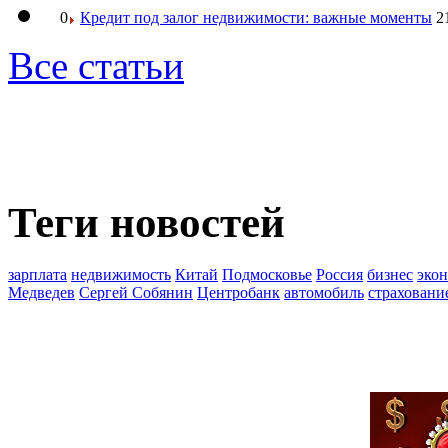
0
Кредит под залог недвижимости: важные моменты
2
Все статьи
Теги новостей
зарплата
недвижимость
Китай
Подмосковье
Россия
бизнес
эко
Медведев
Сергей Собянин
Центробанк
автомобиль
страховани