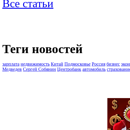
Все статьи
Теги новостей
зарплата
недвижимость
Китай
Подмосковье
Россия
бизнес
эко
Медведев
Сергей Собянин
Центробанк
автомобиль
страховани