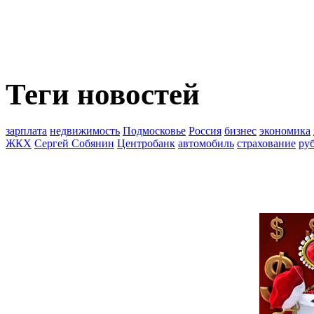
Теги новостей
зарплата
недвижимость
Подмосковье
Россия
бизнес
экономика
ЖКХ
Сергей Собянин
Центробанк
автомобиль
страхование
ру