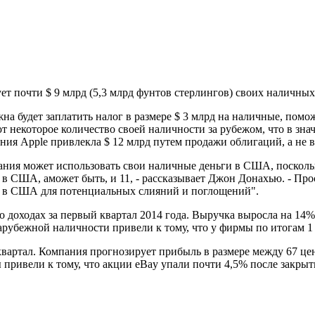
ет почти $ 9 млрд (5,3 млрд фунтов стерлингов) своих наличны
жна будет заплатить налог в размере $ 3 млрд на наличные, пом
некоторое количество своей наличности за рубежом, что в знач
ия Apple привлекла $ 12 млрд путем продажи облигаций, а не в
ания может использовать свои наличные деньги в США, поскольк
 в США, аможет быть, и 11, - рассказывает Джон Донахью. - Про
ег в США для потенциальных слияний и поглощений".
о доходах за первый квартал 2014 года. Выручка выросла на 14
зарубежной наличности привели к тому, что у фирмы по итогам 1
квартал. Компания прогнозирует прибыль в размере между 67 це
привели к тому, что акции eBay упали почти 4,5% после закрыт