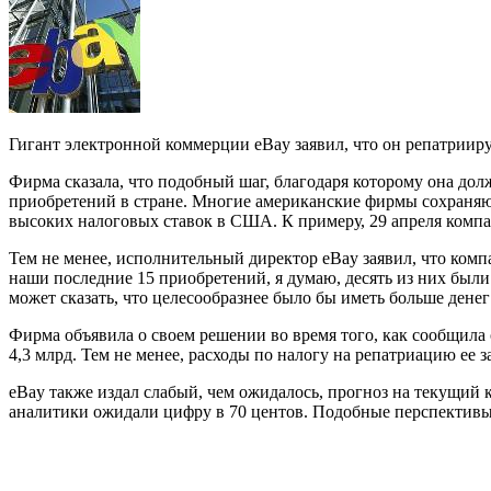
Гигант электронной коммерции eBay заявил, что он репатрииру
Фирма сказала, что подобный шаг, благодаря которому она дол
приобретений в стране. Многие американские фирмы сохраняют 
высоких налоговых ставок в США. К примеру, 29 апреля компан
Тем не менее, исполнительный директор eBay заявил, что комп
наши последние 15 приобретений, я думаю, десять из них были
может сказать, что целесообразнее было бы иметь больше ден
Фирма объявила о своем решении во время того, как сообщила 
4,3 млрд. Тем не менее, расходы по налогу на репатриацию ее 
eBay также издал слабый, чем ожидалось, прогноз на текущий 
аналитики ожидали цифру в 70 центов. Подобные перспективы 