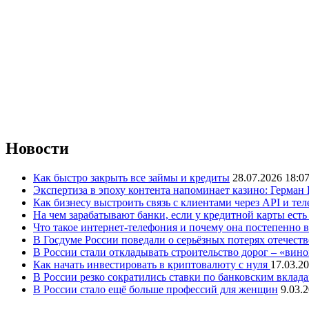
Новости
Как быстро закрыть все займы и кредиты
28.07.2026 18:0
Экспертиза в эпоху контента напоминает казино: Герман
Как бизнесу выстроить связь с клиентами через API и те
На чем зарабатывают банки, если у кредитной карты ест
Что такое интернет-телефония и почему она постепенно 
В Госдуме России поведали о серьёзных потерях отечест
В России стали откладывать строительство дорог – «вин
Как начать инвестировать в криптовалюту с нуля
17.03.20
В России резко сократились ставки по банковским вклад
В России стало ещё больше профессий для женщин
9.03.