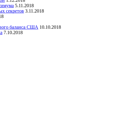
дой
1.12.2018
симума
5.11.2018
ых секретов
3.11.2018
18
ового баланса США
10.10.2018
ма
7.10.2018