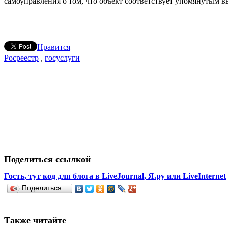
самоуправления о том, что объект соответствует упомянутым 
Нравится
Росреестр
,
госуслуги
Поделиться ссылкой
Гость, тут код для блога в LiveJournal, Я.ру или LiveInternet
Поделиться…
Также читайте