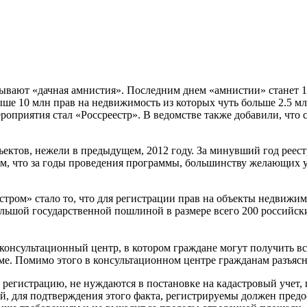
зывают «дачная амнистия». Последним днем «амнистии» станет 1
ыше 10 млн прав на недвижимость из которых чуть больше 2.5 мл
ероприятия стал «Россреестр». В ведомстве также добавили, чт
бъектов, нежели в предыдущем, 2012 году. За минувший год рее
м, что за годы проведения программы, большинству желающих уж
стром» стало то, что для регистрации прав на объекты недвиж
ьшой государственной пошлиной в размере всего 200 российских
консультационный центр, в котором граждане могут получить 
ме. Помимо этого в консультационном центре гражданам разъясн
 регистрацию, не нуждаются в постановке на кадастровый учет, 
й, для подтверждения этого факта, регистрируемы должен предо