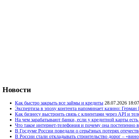
Новости
Как быстро закрыть все займы и кредиты
28.07.2026 18:0
Экспертиза в эпоху контента напоминает казино: Герман
Как бизнесу выстроить связь с клиентами через API и те
На чем зарабатывают банки, если у кредитной карты ест
Что такое интернет-телефония и почему она постепенно 
В Госдуме России поведали о серьёзных потерях отечест
В России стали откладывать строительство дорог – «вин