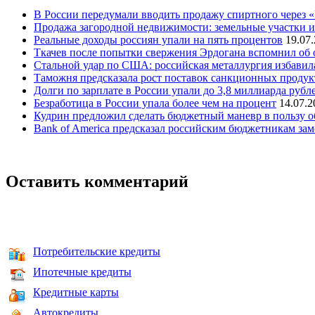
В России передумали вводить продажу спиртного через 
Продажа загородной недвижимости: земельные участки и
Реальные доходы россиян упали на пять процентов
19.07
Ткачев после попытки свержения Эрдогана вспомнил об
Стальной удар по США: российская металлургия избавила
Таможня предсказала рост поставок санкционных продук
Долги по зарплате в России упали до 3,8 миллиарда рубл
Безработица в России упала более чем на процент
14.07.2
Кудрин предложил сделать бюджетный маневр в пользу 
Bank of America предсказал российским бюджетникам зам
Оставить комментарий
Потребительские кредиты
Ипотечные кредиты
Кредитные карты
Автокредиты