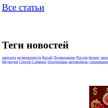
Все статьи
Теги новостей
зарплата
недвижимость
Китай
Подмосковье
Россия
бизнес
эко
Медведев
Сергей Собянин
Центробанк
автомобиль
страховани