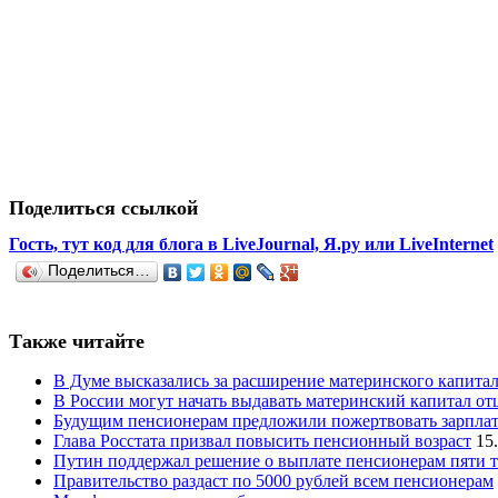
Поделиться ссылкой
Гость, тут код для блога в LiveJournal, Я.ру или LiveInternet
Поделиться…
Также читайте
В Думе высказались за расширение материнского капитал
В России могут начать выдавать материнский капитал о
Будущим пенсионерам предложили пожертвовать зарплат
Глава Росстата призвал повысить пенсионный возраст
15
Путин поддержал решение о выплате пенсионерам пяти 
Правительство раздаст по 5000 рублей всем пенсионерам