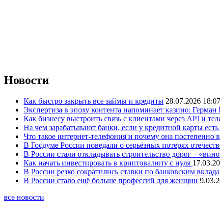
Новости
Как быстро закрыть все займы и кредиты
28.07.2026 18:0
Экспертиза в эпоху контента напоминает казино: Герман
Как бизнесу выстроить связь с клиентами через API и те
На чем зарабатывают банки, если у кредитной карты ест
Что такое интернет-телефония и почему она постепенно 
В Госдуме России поведали о серьёзных потерях отечест
В России стали откладывать строительство дорог – «вин
Как начать инвестировать в криптовалюту с нуля
17.03.20
В России резко сократились ставки по банковским вклад
В России стало ещё больше профессий для женщин
9.03.
все новости