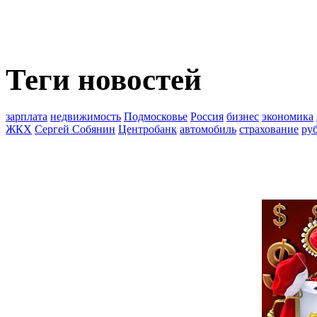
Теги новостей
зарплата
недвижимость
Подмосковье
Россия
бизнес
экономика
ЖКХ
Сергей Собянин
Центробанк
автомобиль
страхование
ру