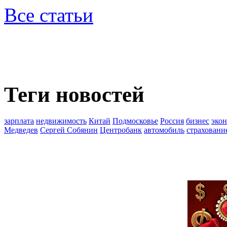
Все статьи
Теги новостей
зарплата
недвижимость
Китай
Подмосковье
Россия
бизнес
эко
Медведев
Сергей Собянин
Центробанк
автомобиль
страховани