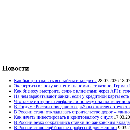
Новости
Как быстро закрыть все займы и кредиты
28.07.2026 18:0
Экспертиза в эпоху контента напоминает казино: Герман
Как бизнесу выстроить связь с клиентами через API и те
На чем зарабатывают банки, если у кредитной карты ест
Что такое интернет-телефония и почему она постепенно 
В Госдуме России поведали о серьёзных потерях отечест
В России стали откладывать строительство дорог – «вин
Как начать инвестировать в криптовалюту с нуля
17.03.20
В России резко сократились ставки по банковским вклад
В России стало ещё больше профессий для женщин
9.03.