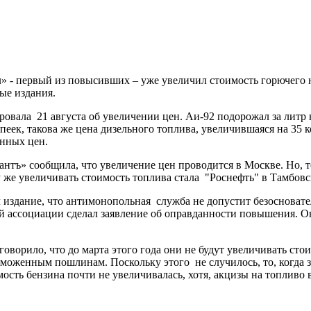
 - первый из повысивших – уже увеличил стоимость горючего на
ые издания.
вала 21 августа об увеличении цен. Аи-92 подорожал за литр на
опеек, такова же цена дизельного топлива, увеличившаяся на 35
нных цен.
нтъ» сообщила, что увеличение цен проводится в Москве. Но, те
же увеличивать стоимость топлива стала "Роснефть" в Тамбовск
издание, что антимонопольная служба не допустит безосновател
ассоциации сделал заявление об оправданности повышения. Он 
оворило, что до марта этого года они не будут увеличивать ст
аможенным пошлинам. Поскольку этого не случилось, то, когда з
ость бензина почти не увеличивалась, хотя, акцизы на топливо