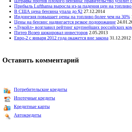
Штрафы против плохого бензина: правительство усилит 
Прибыль Lufthansa выросла из-за падения цен на топлив
В США цена бензина упала до $2
27.12.2014
Индонезия повышает цены на топливо более чем на 30%
Цены на бензин: надвигается резкое подорожание
24.01.2
«Лукойл» возглавил рейтинг крупнейших российских ко
Питер Возер шокировал инвесторов
2.05.2013
Евро-2 с января 2012 года окажется вне закона
31.12.2012
Оставить комментарий
Потребительские кредиты
Ипотечные кредиты
Кредитные карты
Автокредиты