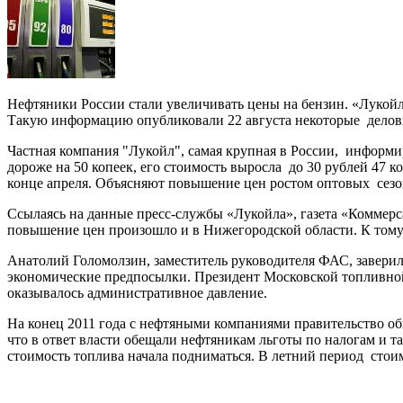
Нефтяники России стали увеличивать цены на бензин. «Лукойл»
Такую информацию опубликовали 22 августа некоторые делов
Частная компания "Лукойл", самая крупная в России, информиро
дороже на 50 копеек, его стоимость выросла до 30 рублей 47 к
конце апреля. Объясняют повышение цен ростом оптовых сезо
Ссылаясь на данные пресс-службы «Лукойла», газета «Коммерса
повышение цен произошло и в Нижегородской области. К тому 
Анатолий Голомолзин, заместитель руководителя ФАС, заверил 
экономические предпосылки. Президент Московской топливной 
оказывалось административное давление.
На конец 2011 года с нефтяными компаниями правительство обг
что в ответ власти обещали нефтяникам льготы по налогам и т
стоимость топлива начала подниматься. В летний период стоим