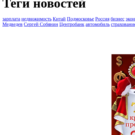
Теги новостей
зарплата
недвижимость
Китай
Подмосковье
Россия
бизнес
эко
Медведев
Сергей Собянин
Центробанк
автомобиль
страховани