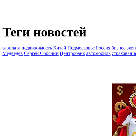
Теги новостей
зарплата
недвижимость
Китай
Подмосковье
Россия
бизнес
эко
Медведев
Сергей Собянин
Центробанк
автомобиль
страховани