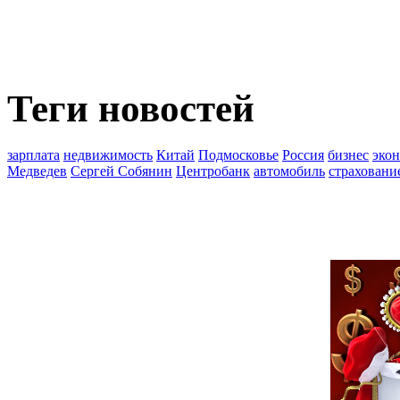
Теги новостей
зарплата
недвижимость
Китай
Подмосковье
Россия
бизнес
эко
Медведев
Сергей Собянин
Центробанк
автомобиль
страховани