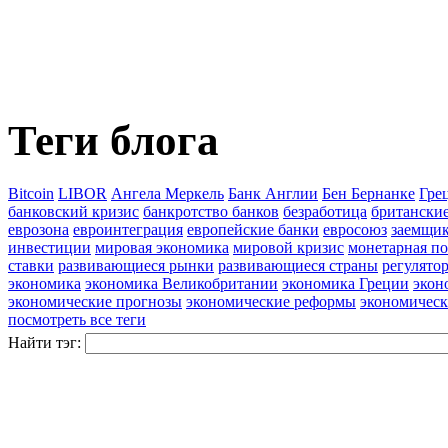
Теги блога
Bitcoin
LIBOR
Ангела Меркель
Банк Англии
Бен Бернанке
Гре
банковский кризис
банкротство банков
безработица
британски
еврозона
евроинтеграция
европейские банки
евросоюз
заемщи
инвестиции
мировая экономика
мировой кризис
монетарная п
ставки
развивающиеся рынки
развивающиеся страны
регулято
экономика
экономика Великобритании
экономика Греции
экон
экономические прогнозы
экономические реформы
экономическ
посмотреть все теги
Найти тэг: