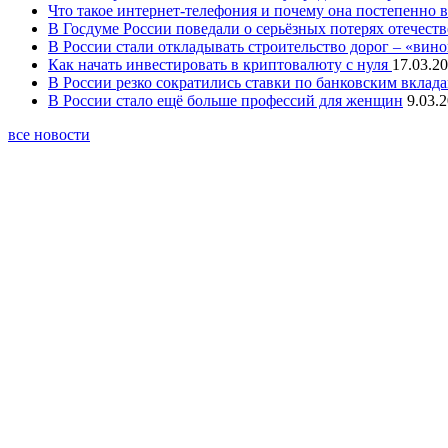
Что такое интернет-телефония и почему она постепенно 
В Госдуме России поведали о серьёзных потерях отечест
В России стали откладывать строительство дорог – «вин
Как начать инвестировать в криптовалюту с нуля
17.03.20
В России резко сократились ставки по банковским вклад
В России стало ещё больше профессий для женщин
9.03.
все новости