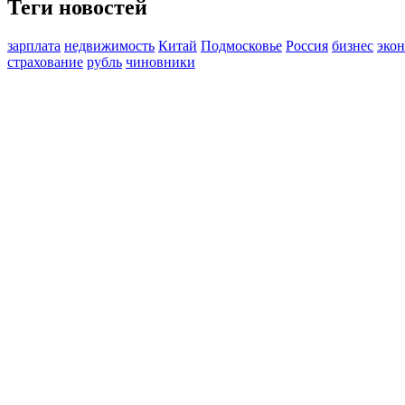
Теги новостей
зарплата
недвижимость
Китай
Подмосковье
Россия
бизнес
эко
страхование
рубль
чиновники