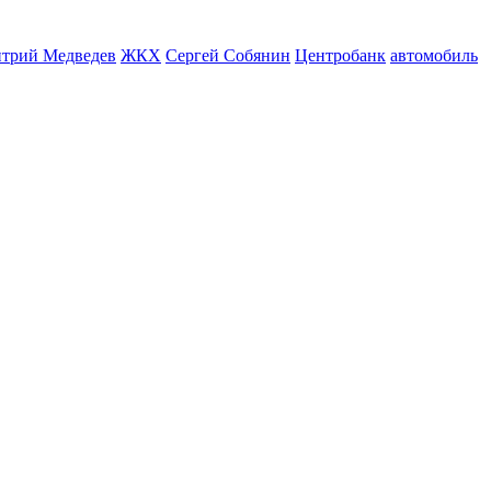
трий Медведев
ЖКХ
Сергей Собянин
Центробанк
автомобиль