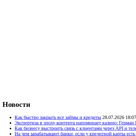
Новости
Как быстро закрыть все займы и кредиты
28.07.2026 18:0
Экспертиза в эпоху контента напоминает казино: Герман
Как бизнесу выстроить связь с клиентами через API и те
На чем зарабатывают банки, если у кредитной карты ест