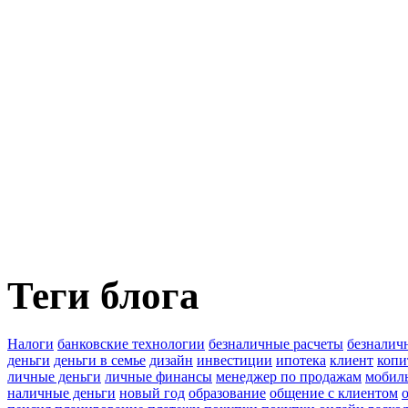
Теги блога
Налоги
банковские технологии
безналичные расчеты
безналич
деньги
деньги в семье
дизайн
инвестиции
ипотека
клиент
копи
личные деньги
личные финансы
менеджер по продажам
мобил
наличные деньги
новый год
образование
общение с клиентом