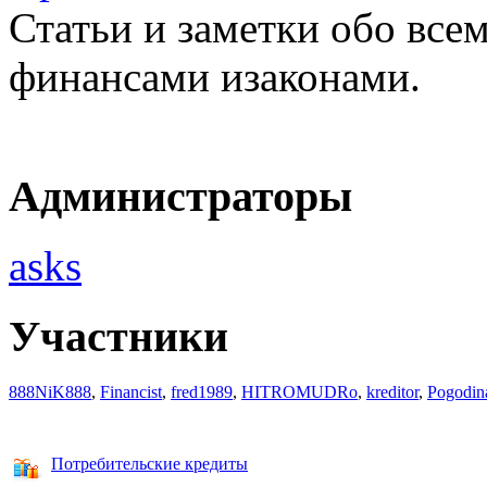
Статьи и заметки обо все
финансами изаконами.
Администраторы
asks
Участники
888NiK888
,
Financist
,
fred1989
,
HITROMUDRo
,
kreditor
,
Pogodin
Потребительские кредиты