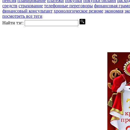
пенсия
планирование
платежи
покупки
покупки онлайн
расхо
средств
страхование
телефонные переговоры
финансовая грамо
финансовый консультант
хронологическое резюме
экономия
эк
посмотреть все теги
Найти тэг: