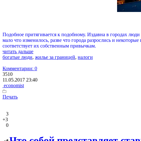
Подобное притягивается к подобному. Издавна в городах люди с
мало что изменилось, разве что города разрослись и некоторы
соответствует их собственным привычкам.
читать дальше
богатые люди
,
жилье за границей
,
налоги
Комментарии: 0
3510
11.05.2017 23:40
economist
Печать
3
+3
0
Что собой представляет ста