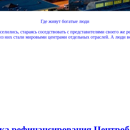
Где живут богатые люди
елились, стараясь соседствовать с представителями своего же р
е из них стали мировыми центрами отдельных отраслей. А люди в
вка рефинансирования Центроба