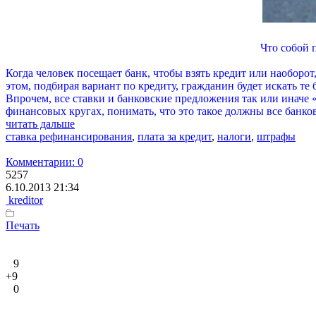
Что собой 
Когда человек посещает банк, чтобы взять кредит или наобор
этом, подбирая вариант по кредиту, гражданин будет искать те
Впрочем, все ставки и банковские предложения так или иначе 
финансовых кругах, понимать, что это такое должны все банко
читать дальше
ставка рефинансирования
,
плата за кредит
,
налоги
,
штрафы
Комментарии: 0
5257
6.10.2013 21:34
kreditor
Печать
9
+9
0