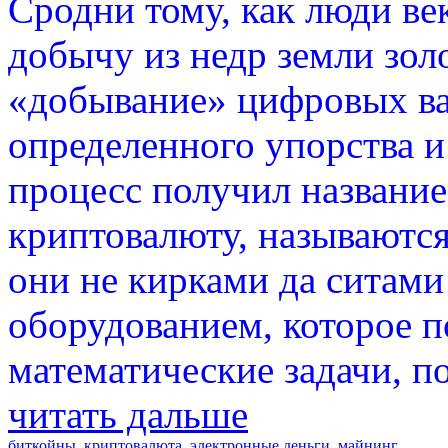
Сродни тому, как люди ве
добычу из недр земли зол
«добывание» цифровых ва
определенного упорства и 
процесс получил название 
криптовалюту, называютс
они не кирками да ситами
оборудованием, которое п
математические задачи, по
читать дальше
биткойны
,
криптовалюта
,
электронные деньги
,
майнинг