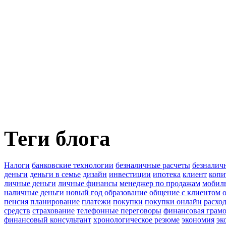
Теги блога
Налоги
банковские технологии
безналичные расчеты
безналич
деньги
деньги в семье
дизайн
инвестиции
ипотека
клиент
копи
личные деньги
личные финансы
менеджер по продажам
мобил
наличные деньги
новый год
образование
общение с клиентом
пенсия
планирование
платежи
покупки
покупки онлайн
расхо
средств
страхование
телефонные переговоры
финансовая грамо
финансовый консультант
хронологическое резюме
экономия
эк