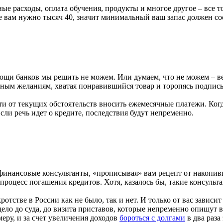
е расходы, оплата обучения, продукты и многое другое – все то
 вам нужно тысяч 40, значит минимальный ваш запас должен соста
щи банков мы решить не можем. Или думаем, что не можем – вед
нным желаниям, хватая понравившийся товар и торопясь подпис
и от текущих обстоятельств вносить ежемесячные платежи. Когд
сли речь идет о кредите, последствия будут непременно.
е финансовые консультанты, «прописывая» вам рецепт от накопив
процесс погашения кредитов. Хотя, казалось бы, такие консульта
отстве в России как не было, так и нет. И только от вас зависит
дело до суда, до визита приставов, которые непременно опишут
еру, и за счет увеличения доходов
бороться с долгами
в два раза