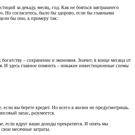
иций за декаду, месяц, год. Как не бояться завтрашнего
ю. Но согласитесь, было бы здорово, если бы главными
ели бы они, к примеру так:
огатству – сохранение и экономия. Значит, в конце месяца от
ая. И здесь главное помнить – никакие инвестиционные схемы
, если вы берете кредит. Но всего в жизни не предусмотришь.
нсовый запас, разумеется.
ае, если вдруг ваши доходы прекратятся. И опять мы
 свои месячные затраты.