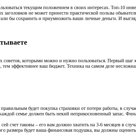
зоваться текущим положением в своих интересах. Топ-10 инвест
ких заголовков не может принести практической пользы обывател
али бы сохранить и приумножить ваши личные деньги. И выгляд
атываете
советов, которыми можно и нужно пользоваться. Первый шаг к б
е, тем эффективнее ваш бюджет. Техника на самом деле несложн
правильным будет покупка страховки от потери работы, в случае
 каждой семье должен быть некий неприкосновенный запас. Фина
сей счет таковы – его вам должно хватить на 3-6 месяцев в случ
го размера будет ваша финансовая подушка, вы должны оценить