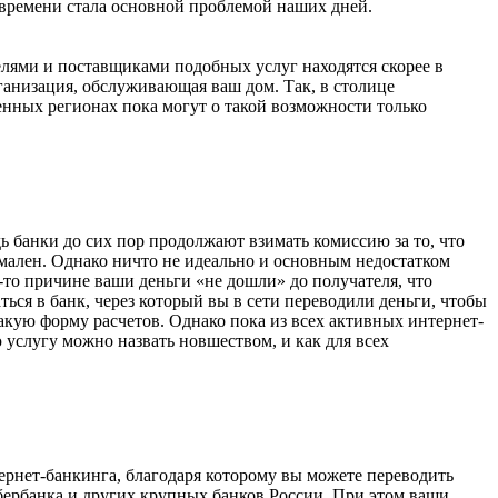
а времени стала основной проблемой наших дней.
елями и поставщиками подобных услуг находятся скорее в
ганизация, обслуживающая ваш дом. Так, в столице
енных регионах пока могут о такой возможности только
ь банки до сих пор продолжают взимать комиссию за то, что
имален. Однако ничто не идеально и основным недостатком
й-то причине ваши деньги «не дошли» до получателя, что
ться в банк, через который вы в сети переводили деньги, чтобы
акую форму расчетов. Однако пока из всех активных интернет-
услугу можно назвать новшеством, и как для всех
рнет-банкинга, благодаря которому вы можете переводить
Сбербанка и других крупных банков России. При этом ваши