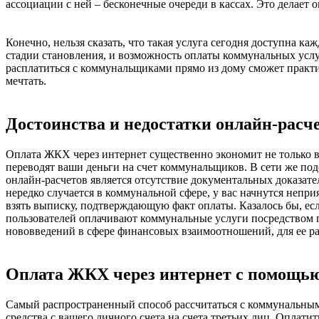
ассоциации с ней – бесконечные очереди в кассах. Это делает
Конечно, нельзя сказать, что такая услуга сегодня доступна
стадии становления, и возможность оплаты коммунальных услу
расплатиться с коммунальщиками прямо из дому сможет практич
мечтать.
Достоинства и недостатки онлайн-расч
Оплата ЖКХ через интернет существенно экономит не только вр
переводят ваши деньги на счет коммунальщиков. В сети же по
онлайн-расчетов является отсутствие документальных доказател
нередко случается в коммунальной сфере, у вас начнутся непри
взять выписку, подтверждающую факт оплаты. Казалось бы, есл
пользователей оплачивают коммунальные услуги посредством г
нововведений в сфере финансовых взаимоотношений, для ее ра
Оплата ЖКХ через интернет с помощь
Самый распространенный способ рассчитаться с коммунальным
средства с вашего личного счета на счета третьих лиц. Оплат