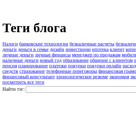
Теги блога
Налоги
банковские технологии
безналичные расчеты
безналич
деньги
деньги в семье
дизайн
инвестиции
ипотека
клиент
копи
личные деньги
личные финансы
менеджер по продажам
мобил
наличные деньги
новый год
образование
общение с клиентом
пенсия
планирование
платежи
покупки
покупки онлайн
расхо
средств
страхование
телефонные переговоры
финансовая грамо
финансовый консультант
хронологическое резюме
экономия
эк
посмотреть все теги
Найти тэг: