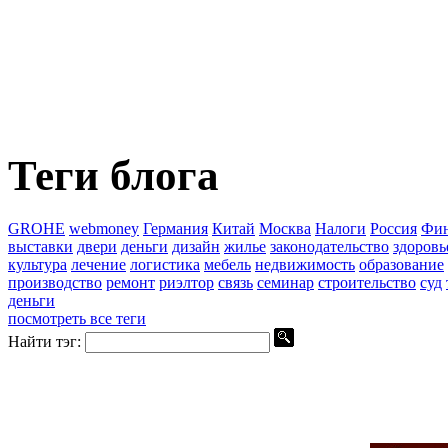
Теги блога
GROHE
webmoney
Германия
Китай
Москва
Налоги
Россия
Фин
выставки
двери
деньги
дизайн
жилье
законодательство
здоровь
культура
лечение
логистика
мебель
недвижимость
образование
производство
ремонт
риэлтор
связь
семинар
строительство
суд
деньги
посмотреть все теги
Найти тэг: