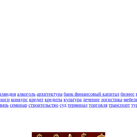
ляндия
алкоголь
архитектура
банк финансовый капитал
бизнес
ниги
конкурс
кредит
кредиты
культура
лечение
логистика
мебел
вязь
семинар
строительство
суд
терминал
торговля
транспорт
ту