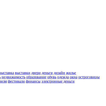
выставка
выставки
двери
деньги
дизайн
жилье
ь
недвижимость
образование
обувь
одежда
окна
остроговицы
ризм
фестивали
финансы
электронные деньги