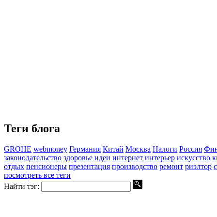
Теги блога
GROHE
webmoney
Германия
Китай
Москва
Налоги
Россия
Фин
законодательство
здоровье
идеи
интернет
интерьер
искусство
к
отдых
пенсионеры
презентация
производство
ремонт
риэлтор
с
посмотреть все теги
Найти тэг: