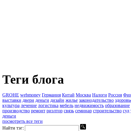
Теги блога
GROHE
webmoney
Германия
Китай
Москва
Налоги
Россия
Фин
выставки
двери
деньги
дизайн
жилье
законодательство
здоровь
культура
лечение
логистика
мебель
недвижимость
образование
производство
ремонт
риэлтор
связь
семинар
строительство
суд
деньги
посмотреть все теги
Найти тэг: