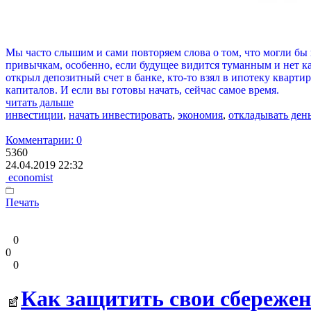
Мы часто слышим и сами повторяем слова о том, что могли бы на
привычкам, особенно, если будущее видится туманным и нет как
открыл депозитный счет в банке, кто-то взял в ипотеку кварти
капиталов. И если вы готовы начать, сейчас самое время.
читать дальше
инвестиции
,
начать инвестировать
,
экономия
,
откладывать ден
Комментарии: 0
5360
24.04.2019 22:32
economist
Печать
0
0
0
Как защитить свои сбереже