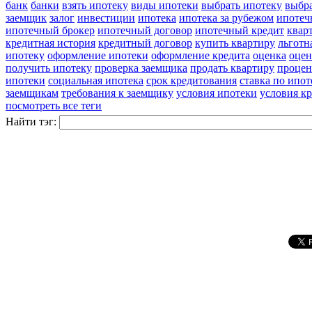
банк
банки
взять ипотеку
виды ипотеки
выбрать ипотеку
выбра
заемщик
залог
инвестиции
ипотека
ипотека за рубежом
ипотеч
ипотечный брокер
ипотечный договор
ипотечный кредит
квар
кредитная история
кредитный договор
купить квартиру
льготн
ипотеку
оформление ипотеки
оформление кредита
оценка
оцен
получить ипотеку
проверка заемщика
продать квартиру
процен
ипотеки
социальная ипотека
срок кредитования
ставка по ипот
заемщикам
требования к заемщику
условия ипотеки
условия к
посмотреть все теги
Найти тэг: