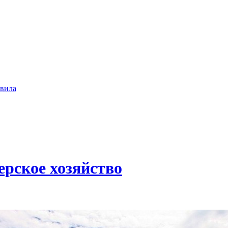
вила
ерское хозяйство