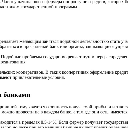
 Часто у начинающего фермера попросту нет средств, которых 
участником государственной программы.
предлагает желающим заняться подобной деятельностью стать уча
 обратиться в профильный банк или органы, занимающиеся упра
и. Подобные проблемы государство решает путем перераспределе
кредитования.
ельских кооперативов. В таких кооперативах оформление кредит
 имеют привлекательные условия.
и банками
ричиной тому является сезонность получаемой прибыли и зависи
можно провести не в каждом банке, а там где они есть, имеются
находится в пределах 8,5-14%. Если фермер получает государств
алог, но даже при его наличии банк не выдаст кредит более чем