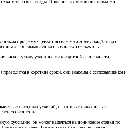
бы хватило на все нужды. Получить их можно несколькими
стником программы развития сельского хозяйства. Для того
влением агропромышленного комплекса субъектов.
ния рисков между участниками кредитной деятельности,
а проводится в короткие сроки, они знакомы с ссудозаемщиком
мость от погодных условий, на которые никак нельзя
 свои особенности.
енную субсидию, он может надеяться на понижение ставки по
 3 миллиона рублей. В качестве залога для получения