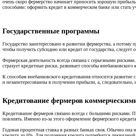
очень скоро фермерство начинает приносить хорошую прибыль.
способами: оформить кредит в коммерческом банке или стать 
Государственные программы
Государство заинтересовано в развитии фермерства, а потому 
чтобы получить субсидию или кредит от государства, следует
Фермерская деятельность всегда связана с серьезными рискам
страхует кредитные риски, развивает способы внебанковского 
К способам внебанковского кредитования относится развитие с
и незаинтересованны в получении прибыли, а, следовательно,
Кредитование фермеров коммерческим
Кредитование фермеров связано всегда с большими рисками. П
повлиять. Именно из-за этого оформление фермерского кредита 
Годовая процентная ставка в разных банках своя. Обычно она 
кредиту до 6%. Для получения кредита потребуется ликвидный з