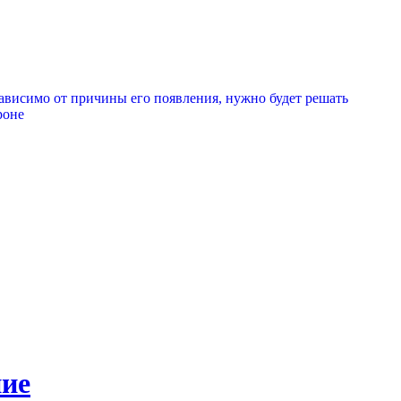
висимо от причины его появления, нужно будет решать
роне
ние