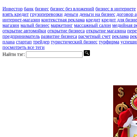
Инвестор
банк
бизнес
бизнес без вложений
бизнес в интернете
взять кредит
грузоперевозки
деньги
деньги на бизнес
договор 
интернет-магазин
контекстная реклама
кредит
кредит для бизн
магазин
малый бизнес
маркетинг
массажный салон
медийная р
открытие автомойки
открытие бизнеса
открытие магазина
пер
предприниматель
развитие бизнеса
расчетный счет
реклама
ре
плана
стартап
трейдер
туристический бизнес
турфирма
успешн
посмотреть все теги
Найти тэг: