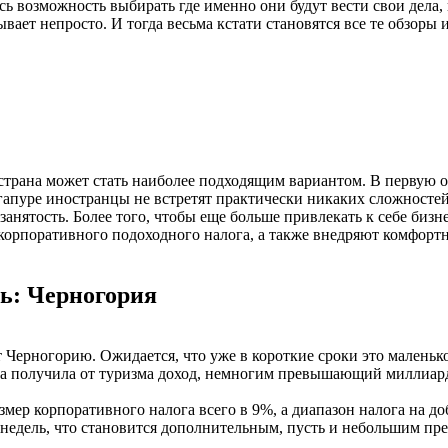
сь возможность выбирать где именно они будут вести свои дела
вает непросто. И тогда весьма кстати становятся все те обзоры
-страна может стать наиболее подходящим вариантом. В первую о
пуре иностранцы не встретят практически никаких сложностей 
занятость. Более того, чтобы еще больше привлекать к себе биз
 корпоративного подоходного налога, а также внедряют комфорт
сь: Черногория
 Черногорию. Ожидается, что уже в короткие сроки это маленьк
ана получила от туризма доход, немногим превышающий миллиар
мер корпоративного налога всего в 9%, а диапазон налога на до
2 недель, что становится дополнительным, пусть и небольшим п