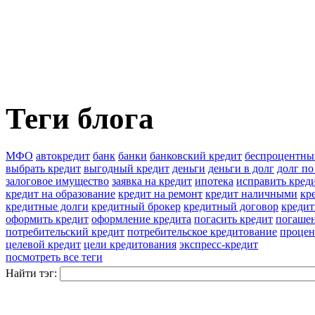
Теги блога
МФО
автокредит
банк
банки
банковский кредит
беспроцентны
выбрать кредит
выгодный кредит
деньги
деньги в долг
долг по
залоговое имущество
заявка на кредит
ипотека
исправить кред
кредит на образование
кредит на ремонт
кредит наличными
кр
кредитные долги
кредитный брокер
кредитный договор
кредит
оформить кредит
оформление кредита
погасить кредит
погашен
потребительский кредит
потребительское кредитование
процен
целевой кредит
цели кредитования
экспресс-кредит
посмотреть все теги
Найти тэг: